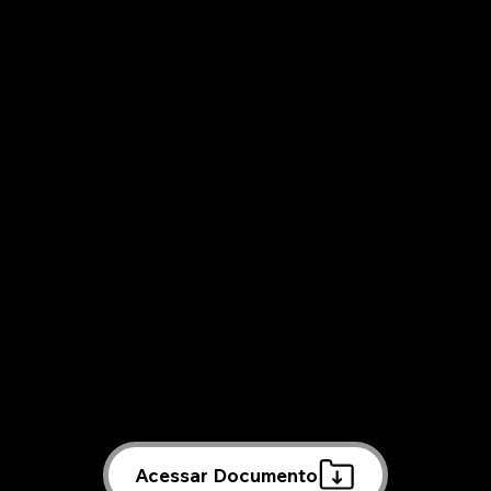
ação"
Na Cartilha "Controle Social, Conselhos
Municipais e Formas de Participação" você
encontrará um guia especial com informações
sobre os Conselhos Municipais de Governador
Valadares e Alpercata. Os conselhos são
espaços onde podemos acompanhar, propor e
defender ações que afetam diretamente nossas
vidas, como saúde, educação, assistência social,
moradia, alimentação e muito mais.
Acessar Documento