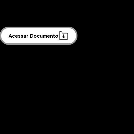
Acessar Documento
ocesso Seletivo, Edital, Contratação de Pessoal,
o, Errata
22 de janeiro de 2026
cado: