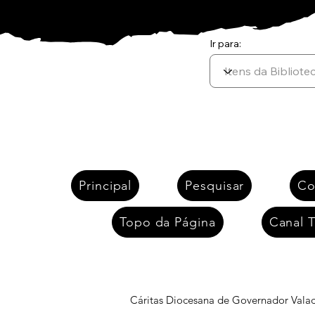
Ir para:
Anterior
Principal
Pesquisar
Co
Topo da Página
Canal T
12 de janeiro de 2026
Publicado:
Cáritas Diocesana de Governador Vala