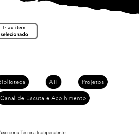
Ir ao item
Próximo
selecionado
Biblioteca
ATI
Projetos
Canal de Escuta e Acolhimento
 Assessoria Técnica Independente