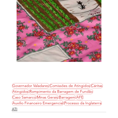
Governador Valadares
Comissões de Atingidos
Cáritas
Atingidos
Rompimento da Barragem de Fundão
Caso Samarco
Minas Gerais
Barragem
AFE
Auxílio Financeiro Emergencial
Processo da Inglaterra
ATI