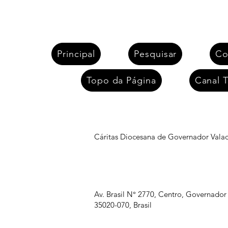
Principal
Pesquisar
Co
Topo da Página
Canal T
7 de março de 2024
Publicado:
Cáritas Diocesana de Governador Vala
Av. Brasil N° 2770, Centro, Governador
35020-070, Brasil