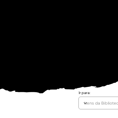
marinh
perícia considera
a avaliação da segurança do alimento, direcio
pescado no rio Doce,
desde o Estado de Minas Gerais até a foz e re
Espírito Santo, bem
como dos produtos agropecuários irrigados co
Ir para:
Anterior