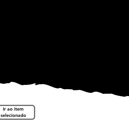
7 de março de 2024
cado:
Ir ao item
Próximo
selecionado