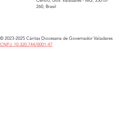
Centro, Gov. Valadares - MG, 35010-
260, Brasil
© 2023-2025 Cáritas Diocesana de Governador Valadares
CNPJ: 10.320.744/0001-47