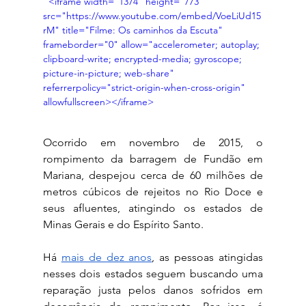
  <iframe width="1374" height="773" 
src="https://www.youtube.com/embed/VoeLiUd15
rM" title="Filme: Os caminhos da Escuta" 
frameborder="0" allow="accelerometer; autoplay; 
clipboard-write; encrypted-media; gyroscope; 
picture-in-picture; web-share" 
referrerpolicy="strict-origin-when-cross-origin" 
allowfullscreen></iframe>
Ocorrido em novembro de 2015, o 
rompimento da barragem de Fundão em 
Mariana, despejou cerca de 60 milhões de 
metros cúbicos de rejeitos no Rio Doce e 
seus afluentes, atingindo os estados de 
Minas Gerais e do Espírito Santo. 
Há 
mais de dez anos
, as pessoas atingidas 
nesses dois estados seguem buscando uma 
reparação justa pelos danos sofridos em 