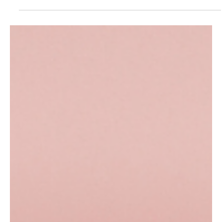
Governador Valadares e Alpercata
Mutirão de atendimento individual da Defensoria Pública de
Minas Gerais possibilita acesso ao PID em Governador Valadares
e Alpercata