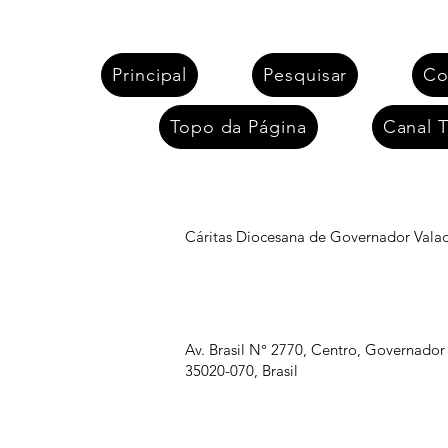
Principal
Pesquisar
Co
Topo da Página
Canal T
Cáritas Diocesana de Governador Vala
Av. Brasil N° 2770, Centro, Governador
35020-070, Brasil