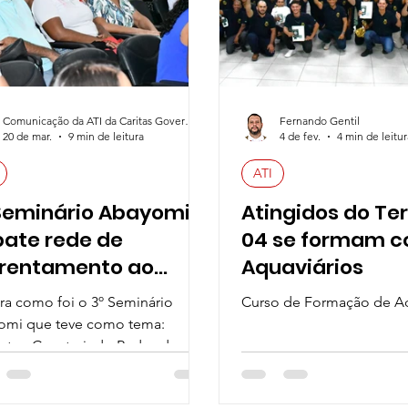
Comunicação da ATI da Caritas Governador Valadares
Fernando Gentil
20 de mar.
9 min de leitura
4 de fev.
4 min de leitur
ATI
Seminário Abayomi
Atingidos do Ter
ate rede de
04 se formam 
rentamento ao
Aquaviários
cismo
ra como foi o 3º Seminário
Curso de Formação de Aq
omi que teve como tema:
tu - Construindo Redes de
entamento ao Racismo”!