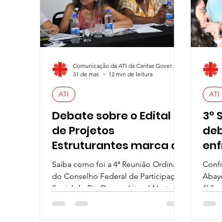
Comunicação da ATI da Caritas Governador Valadares
31 de mar.
12 min de leitura
ATI
ATI
Debate sobre o Edital
3º 
de Projetos
deb
Estruturantes marca a
enf
4ª Reunião Ordinária do
ra
Saiba como foi a 4ª Reunião Ordinária
Confi
Conselho Federal de
do Conselho Federal de Participação
Abay
Participação Social
Social do Rio Doce e Litoral Norte
“Ubun
Capixaba!
Enfr