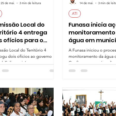
25 de mai.
3 min de leitura
14 de mai.
3 min de leit
ATI
issão Local do
Funasa inicia a
ritório 4 entrega
monitoramento
s ofícios para o
água em municí
erno federal
bacia do rio Do
são Local do Território 4
A Funasa iniciou o proce
indo apoio às
ogu dois ofícios ao governo
monitoramento da água d
mandas das pessoas
al. Saiba mais!
Confira o que será analis
ngidas