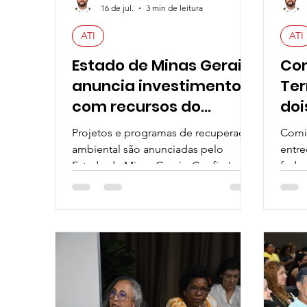
16 de jul.
3 min de leitura
ATI
ATI
Estado de Minas Gerais
Com
anuncia investimentos
Ter
com recursos do
doi
Acordo do Rio Doce
gov
Projetos e programas de recuperação
Comis
para recuperação
ped
ambiental são anunciadas pelo
entre
ambiental
de
Estado de Minas Gerais. Confira!
feder
ati