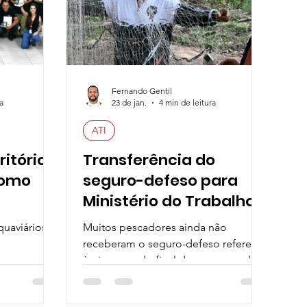
Fernando Gentil
a
23 de jan.
4 min de leitura
ATI
ritório
Transferência do
como
seguro-defeso para
Ministério do Trabalho e
Emprego trava
uaviários
Muitos pescadores ainda não
recebimento de
receberam o seguro-defeso referente
pescadores artesanais
à piracema do final do ano passado e
início deste ano. Saiba mais na
matéria!