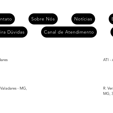
ntato
Sobre Nós
Notícias
ira Dúvidas
Canal de Atendimento
dares
ATI -
 Valadares - MG,
R. Ve
MG, 3