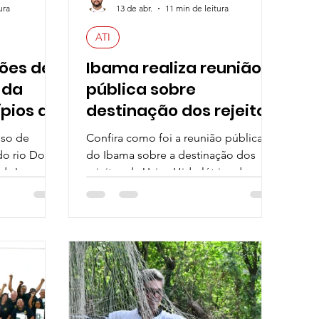
ura
13 de abr.
11 min de leitura
ATI
ções de
Ibama realiza reunião
 da
pública sobre
pios da
destinação dos rejeitos
ce
da Usina Hidrelétrica de
sso de
Confira como foi a reunião pública
Candonga
o rio Doce.
do Ibama sobre a destinação dos
ado!
rejeitos da Usina Hidrelétrica de
Candonga!